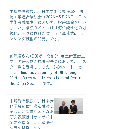
は「温度で分ける：環境に優しい感染症治
療薬の新しい分析技術」です。
中嶋秀准教授が、日本学術会議 第38回環
境工学連合講演会（2026年5月26日、日本
学術会議講堂）において、招待講演を行い
ました。講演タイトルは「海洋酸性化の可
視化と予測に向けた次世代半導体式pHセ
ンシング技術の開発」です。
彭琛涵さん(D3)が、令和6年度生体医歯工
学共同研究拠点成果報告会​​において、ポス
ター賞を受賞しました。講演タイトルは
「Continuous Assembly of Ultra-long
Metal Wires with Micro-chemcal Pen in
the Open Space​​」です。
中嶋秀准教授が、日本分析
化学会新世紀賞を受賞し
ました。受賞対象となる
研究課題は「オンサイト
測定を指向した小型分析
装置の開発」です。